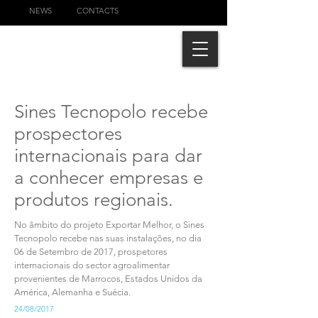
NEWS
CONTACTS
Sines Tecnopolo recebe
prospectores
internacionais para dar
a conhecer empresas e
produtos regionais.
No âmbito do projeto Exportar Melhor, o Sines
Tecnopolo recebe nas suas instalações, no dia
06 de Setembro de 2017, prospetores
internacionais do sector agroalimentar
provenientes de Marrocos, Estados Unidos da
América, Alemanha e Suécia.
24/08/2017