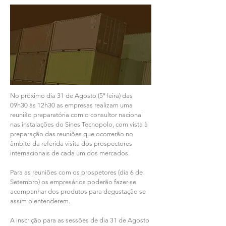
No próximo dia 31 de Agosto (5ª feira) das
09h30 às 12h30 as empresas realizam uma
reunião preparatória com o consultor nacional
nas instalações do Sines Tecnopolo, com vista à
preparação das reuniões que ocorrerão no
âmbito da referida visita dos prospectores
internacionais de cada um dos mercados.
Para as reuniões com os prospetores (dia 6 de
Setembro) os empresários poderão fazer-se
acompanhar dos produtos para degustação se
assim o entenderem.
A inscrição para as sessões de dia 31 de Agosto