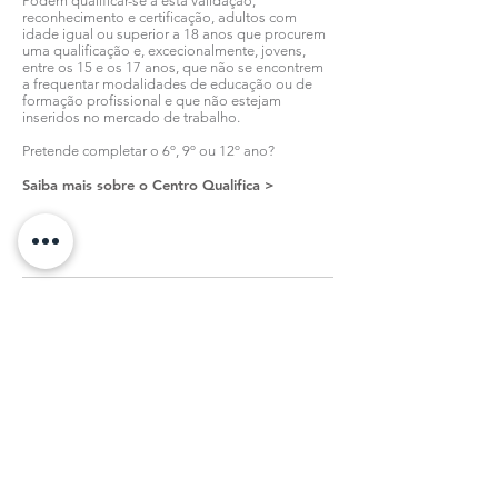
Podem qualificar-se a esta validação,
reconhecimento e certificação, adultos com
idade igual ou superior a 18 anos que procurem
uma qualificação e, excecionalmente, jovens,
entre os 15 e os 17 anos, que não se encontrem
a frequentar modalidades de educação ou de
formação profissional e que não estejam
inseridos no mercado de trabalho.
Pretende completar o 6º, 9º ou 12º ano?
Saiba mais sobre o Centro Qualifica >
all news
Subscribe to our Newsletter
register