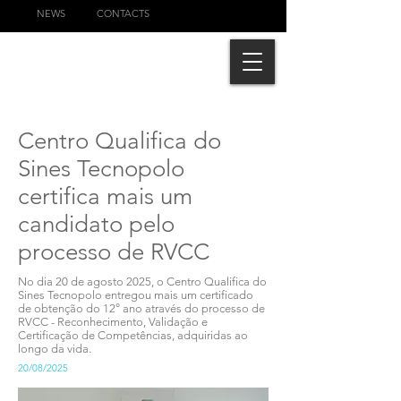
NEWS
CONTACTS
Centro Qualifica do
Sines Tecnopolo
certifica mais um
candidato pelo
processo de RVCC
No dia 20 de agosto 2025, o Centro Qualifica do
Sines Tecnopolo entregou mais um certificado
de obtenção do 12° ano através do processo de
RVCC - Reconhecimento, Validação e
Certificação de Competências, adquiridas ao
longo da vida.
20/08/2025