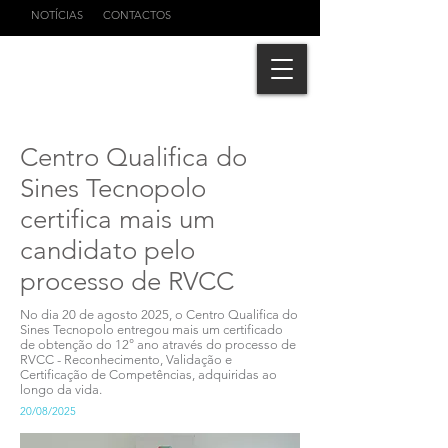
NOTÍCIAS
CONTACTOS
Centro Qualifica do
Sines Tecnopolo
certifica mais um
candidato pelo
processo de RVCC
No dia 20 de agosto 2025, o Centro Qualifica do
Sines Tecnopolo entregou mais um certificado
de obtenção do 12° ano através do processo de
RVCC - Reconhecimento, Validação e
Certificação de Competências, adquiridas ao
longo da vida.
20/08/2025