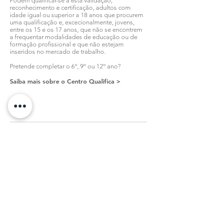
Podem qualificar-se a esta validação,
reconhecimento e certificação, adultos com
idade igual ou superior a 18 anos que procurem
uma qualificação e, excecionalmente, jovens,
entre os 15 e os 17 anos, que não se encontrem
a frequentar modalidades de educação ou de
formação profissional e que não estejam
inseridos no mercado de trabalho.
Pretende completar o 6º, 9º ou 12º ano?
Saiba mais sobre o Centro Qualifica >
Todas as notícias
Subscreva a nossa Newsletter
Registar