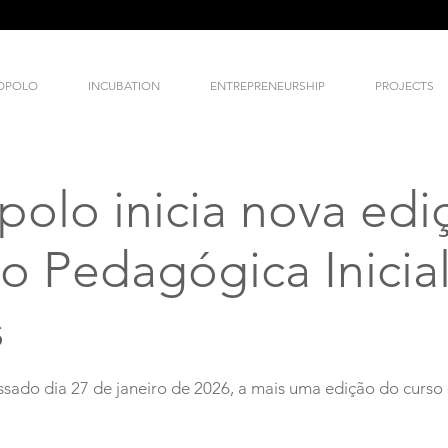
NOPOLO
INCUBATION
ENTREPRENEURSHIP
PROJECTS
polo inicia nova edi
 Pedagógica Inicia
s
assado dia 27 de janeiro de 2026, a mais uma edição do curs