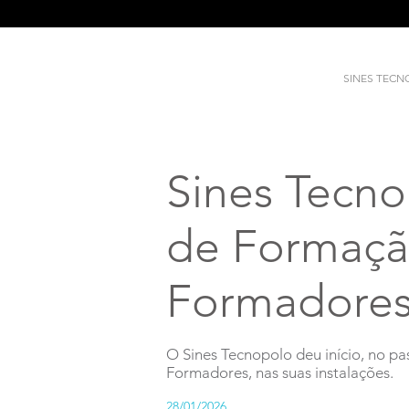
SINES TEC
Sines Tecno
de Formação
Formadore
O Sines Tecnopolo deu início, no p
Formadores, nas suas instalações.
28/01/2026