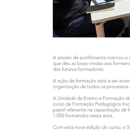
A sessão de acolhimento marcou o 
que deu as boas-vindas aos formando
dos futuros formadores.
A ação de formação está a ser acom
organização de todos os processos
A Unidade de Ensino e Formação do 
curso de Formação Pedagógica Inic
papel relevante na capacitação de f
1.000 formandos nesta área.
Com esta nova edição do curso, o S