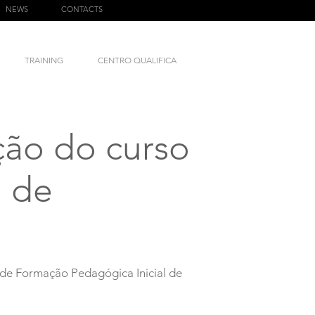
NEWS
CONTACTS
TRAINING
CENTRO QUALIFICA
ção do curso
l de
o de Formação Pedagógica Inicial de