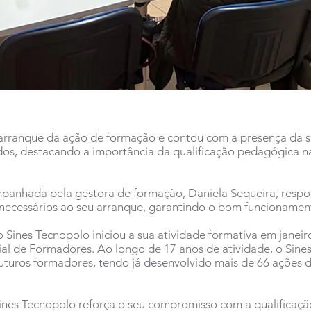
arranque da ação de formação e contou com a presença da s
s, destacando a importância da qualificação pedagógica na v
panhada pela gestora de formação, Daniela Sequeira, respo
 necessários ao seu arranque, garantindo o bom funcioname
Sines Tecnopolo iniciou a sua atividade formativa em janei
ial de Formadores. Ao longo de 17 anos de atividade, o S
uturos formadores, tendo já desenvolvido mais de 66 ações d
ines Tecnopolo reforça o seu compromisso com a qualificação