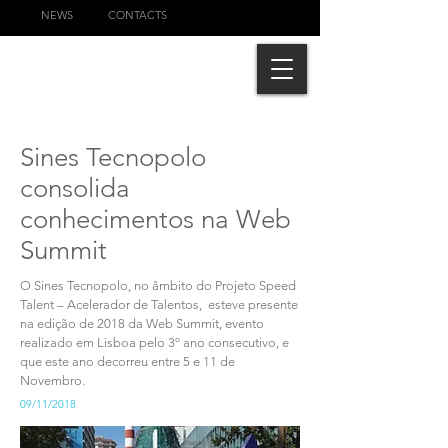
NEWS
CONTACTS
Sines Tecnopolo
consolida
conhecimentos na Web
Summit
O Sines Tecnopolo, no âmbito do Projeto Speed
Talent – Acelerador de Talentos, esteve presente
na edição de 2018 da Web Summit, evento
realizado em Lisboa pelo 3º ano consecutivo, e
que este ano decorreu entre 5 e 11 de
Novembro.
09/11/2018