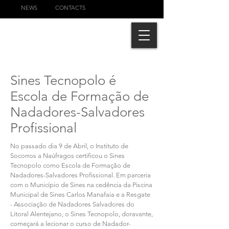
NEWS
CONTACTS
Sines Tecnopolo é
Escola de Formação de
Nadadores-Salvadores
Profissional
No passado dia 9 de Abril, o Instituto de
Socorros a Naúfragos certificou o Sines
Tecnopolo como Escola de Formação de
Nadadores-Salvadores Profissional. Em parceria
com o Município de Sines na cedência da Piscina
Municipal de Sines Carlos Manafaia e a
Resgate
- Associação de Nadadores Salvadores do
Litoral Alentejano
, o Sines Tecnopolo, doravante,
começará a lecionar o curso de Nadador-