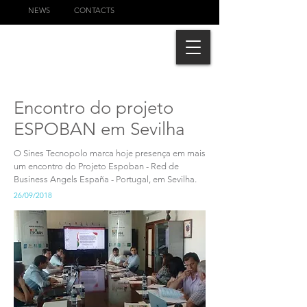
NEWS
CONTACTS
Encontro do projeto
ESPOBAN em Sevilha
O Sines Tecnopolo marca hoje presença em mais
um encontro do Projeto
Espoban - Red de
Business Angels España - Portugal
, em Sevilha.
26/09/2018