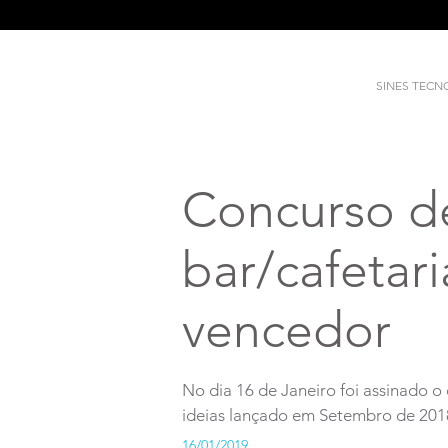
SINES TEC
Concurso de
bar/cafetar
vencedor
No dia 16 de Janeiro foi assinado 
ideias lançado em Setembro de 201
16/01/2019