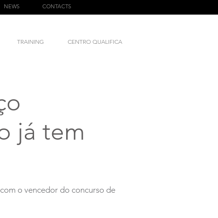
NEWS
CONTACTS
TRAINING
CENTRO QUALIFICA
ço
o já tem
o com o vencedor do concurso de