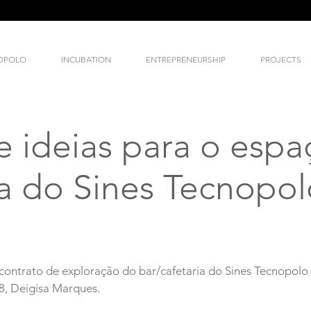
NOPOLO
INCUBATION
ENTREPRENEURSHIP
PROJECTS
 ideias para o espa
ia do Sines Tecnopol
o contrato de exploração do bar/cafetaria do Sines Tecnopol
8, Deigisa Marques.