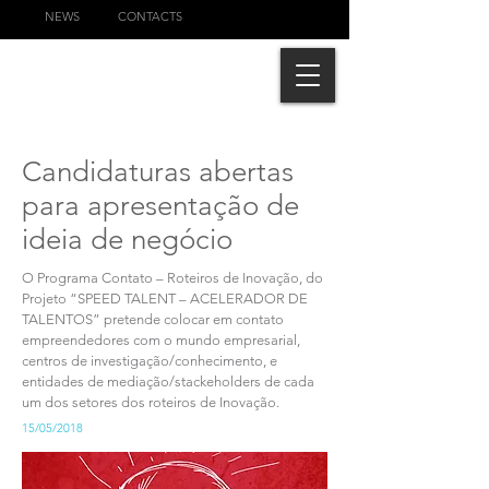
NEWS
CONTACTS
Candidaturas abertas
para apresentação de
ideia de negócio
O Programa Contato – Roteiros de Inovação, do
Projeto “SPEED TALENT – ACELERADOR DE
TALENTOS” pretende colocar em contato
empreendedores com o mundo empresarial,
centros de investigação/conhecimento, e
entidades de mediação/stackeholders de cada
um dos setores dos roteiros de Inovação.
15/05/2018