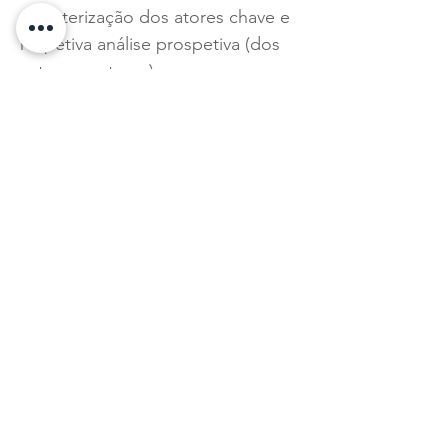
caracterização dos atores chave e
respetiva análise prospetiva (dos
setores e atores);
- Programação, com inclusão das
atividades a dinamizar com os
empreendedores beneficiários:
visitas, workshops, reuniões,
jobshadowing, relatórios de
avaliação/reflexão ;
- Proposta de calendarização
- Plataforma ou outro suporte
digital para divulgação dos 5
roteiros e respetivos conteúdos,
como forma de comunicação
interativa e inovadora.
Apresentação de candidaturas >