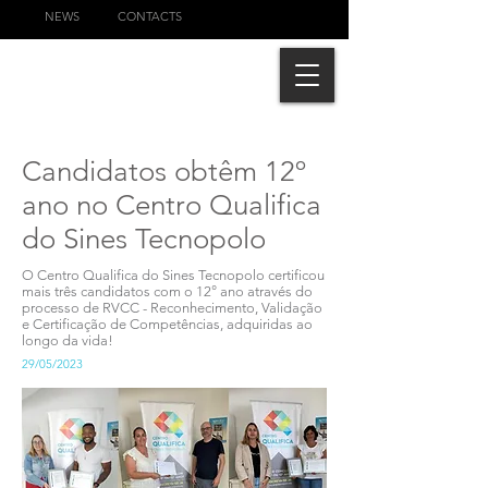
NEWS
CONTACTS
Candidatos obtêm 12º
ano no Centro Qualifica
do Sines Tecnopolo
O Centro Qualifica do Sines Tecnopolo certificou
mais três candidatos com o 12° ano através do
processo de RVCC - Reconhecimento, Validação
e Certificação de Competências, adquiridas ao
longo da vida!
29/05/2023