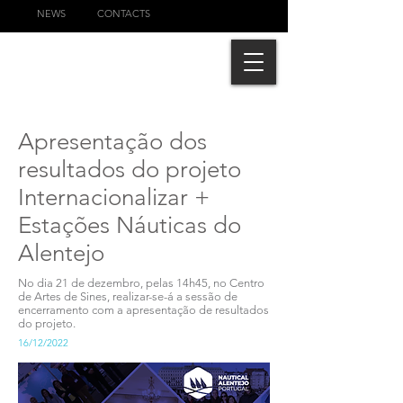
NEWS
CONTACTS
Apresentação dos
resultados do projeto
Internacionalizar +
Estações Náuticas do
Alentejo
No dia 21 de dezembro, pelas 14h45, no Centro
de Artes de Sines, realizar-se-á a sessão de
encerramento com a apresentação de resultados
do projeto.
16/12/2022