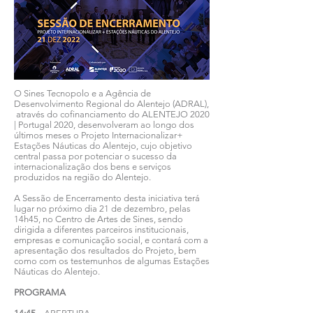
O Sines Tecnopolo e a Agência de
Desenvolvimento Regional do Alentejo (ADRAL),
através do cofinanciamento do ALENTEJO 2020
| Portugal 2020, desenvolveram ao longo dos
últimos meses o Projeto Internacionalizar+
Estações Náuticas do Alentejo, cujo objetivo
central passa por potenciar o sucesso da
internacionalização dos bens e serviços
produzidos na região do Alentejo.
A Sessão de Encerramento desta iniciativa terá
lugar no próximo dia 21 de dezembro, pelas
14h45, no Centro de Artes de Sines, sendo
dirigida a diferentes parceiros institucionais,
empresas e comunicação social, e contará com a
apresentação dos resultados do Projeto, bem
como com os testemunhos de algumas Estações
Náuticas do Alentejo.
PROGRAMA