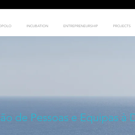
NOPOLO
INCUBATION
ENTREPRENEURSHIP
PROJECTS
ão de Pessoas e Equipas à D