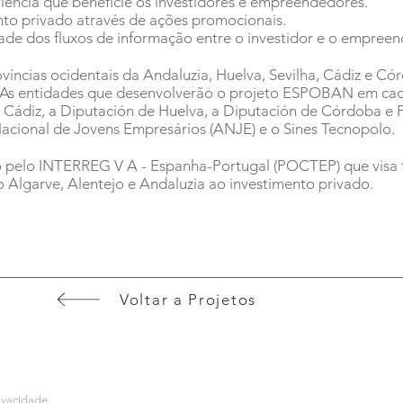
iência que beneficie os investidores e empreendedores.
nto privado através de ações promocionais.
dade dos fluxos de informação entre o investidor e o empreen
víncias ocidentais da Andaluzia, Huelva, Sevilha, Cádiz e C
. As entidades que desenvolverão o projeto ESPOBAN em cad
 Cádiz, a Diputación de Huelva, a Diputación de Córdoba e P
acional de Jovens Empresários (ANJE) e o Sines Tecnopolo.
pelo INTERREG V A - Espanha-Portugal (POCTEP) que visa fa
Algarve, Alentejo e Andaluzia ao investimento privado.
Voltar a Projetos
rivacidade