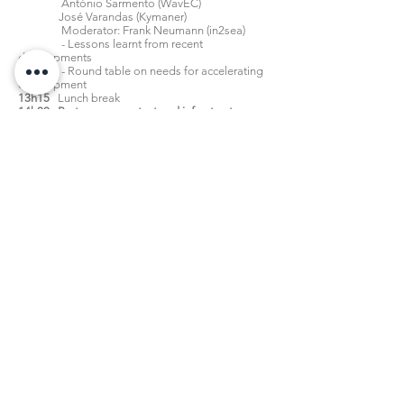
António Sarmento (WavEC)
José Varandas (Kymaner)
Moderator: Frank Neumann (in2sea)
- Lessons learnt from recent
developments
- Round table on needs for accelerating
development
13h15
Lunch break
14h00 Portuguese context and infrastructures
Ruben Eiras (Forum Oceano)
Raul Cascajo Jimenez (Autoridad
Portuaria de Valencia APV)
Isabel Moura Ramos (Port of Aveiro)
Laura Aguilera (CoLAB+Atlantic)
Sines Port Authority (APS)
Moderator: Peter Scheijgrond
(MET Support/NL)
- Green ports and local context
- Round table: ports and marine
renewables/wave energy
15h30 Informal discussions (B2B / round-table
extension)
16h30
End
Todas as notícias