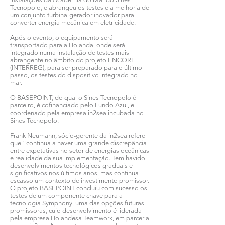
Tecnopolo, e abrangeu os testes e a melhoria de
um conjunto turbina-gerador inovador para
converter energia mecânica em eletricidade.
Após o evento, o equipamento será
transportado para a Holanda, onde será
integrado numa instalação de testes mais
abrangente no âmbito do projeto ENCORE
(INTERREG), para ser preparado para o último
passo, os testes do dispositivo integrado no
mar.
O BASEPOINT, do qual o Sines Tecnopolo é
parceiro, é cofinanciado pelo Fundo Azul, e
coordenado pela empresa in2sea incubada no
Sines Tecnopolo.
Frank Neumann, sócio-gerente da in2sea refere
que “continua a haver uma grande discrepância
entre expetativas no setor de energias oceânicas
e realidade da sua implementação. Tem havido
desenvolvimentos tecnológicos graduais e
significativos nos últimos anos, mas continua
escasso um contexto de investimento promissor.
O projeto BASEPOINT concluiu com sucesso os
testes de um componente chave para a
tecnologia Symphony, uma das opções futuras
promissoras, cujo desenvolvimento é liderada
pela empresa Holandesa Teamwork, em parceria