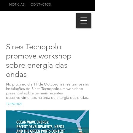
NOTÍCIAS
CONTACTOS
Sines Tecnopolo
promove workshop
sobre energia das
ondas
No próximo dia 11 de Outubro, irá realizar-se nas
instalações do Sines Tecnopolo um workshop
presencial sobre os mais recentes
desenvolvimentos na área da energia das ondas.
17/09/2021