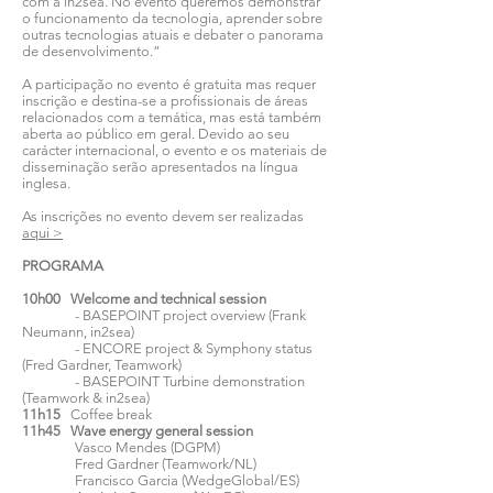
com a in2sea. No evento queremos demonstrar
o funcionamento da tecnologia, aprender sobre
outras tecnologias atuais e debater o panorama
de desenvolvimento.”
A participação no evento é gratuita mas requer
inscrição e destina-se a profissionais de áreas
relacionados com a temática, mas está também
aberta ao público em geral. Devido ao seu
carácter internacional, o evento e os materiais de
disseminação serão apresentados na língua
inglesa.
As inscrições no evento devem ser realizadas
aqui >
PROGRAMA
10h00 Welcome and technical session
- BASEPOINT project overview (Frank
Neumann, in2sea)
- ENCORE project & Symphony status
(Fred Gardner, Teamwork)
- BASEPOINT Turbine demonstration
(Teamwork & in2sea)
11h15
Coffee break
11h45 Wave energy general session
Vasco Mendes (DGPM)
Fred Gardner (Teamwork/NL)
Francisco Garcia (WedgeGlobal/ES)