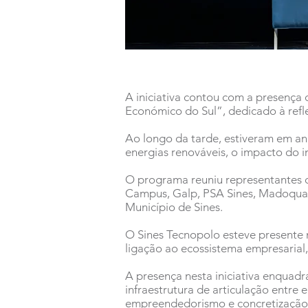
A iniciativa contou com a presença 
Económico do Sul”, dedicado à refle
Ao longo da tarde, estiveram em a
energias renováveis, o impacto do in
O programa reuniu representantes de
Campus, Galp, PSA Sines, Madoqua 
Município de Sines.
O Sines Tecnopolo esteve presente 
ligação ao ecossistema empresarial, e
A presença nesta iniciativa enquad
infraestrutura de articulação entre 
empreendedorismo e concretização de