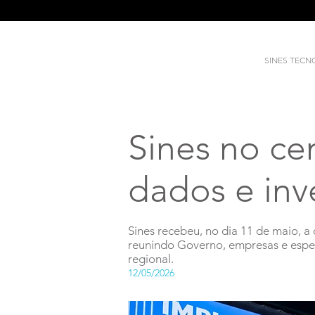
SINES TEC
Sines no ce
dados e inv
Sines recebeu, no dia 11 de maio, 
reunindo Governo, empresas e especi
regional.
12/05/2026