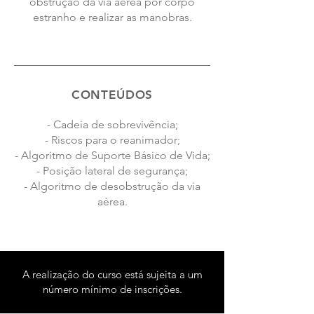
obstrução da via aérea por corpo
estranho e realizar as manobras.
CONTEÚDOS
- Cadeia de sobrevivência;
- Riscos para o reanimador;
- Algoritmo de Suporte Básico de Vida;
- Posição lateral de segurança;
- Algoritmo de desobstrução da via
aérea.
A realização do curso está sujeita a um
número mínimo de inscrições.