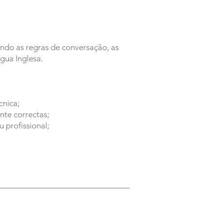
ndo as regras de conversação, as
gua Inglesa.
cnica;
te correctas;
 profissional;
INSCREVA-SE JÁ