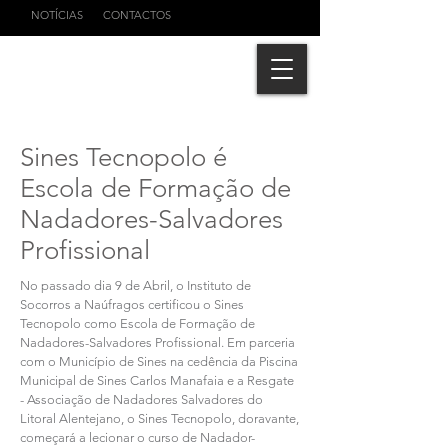
NOTÍCIAS
CONTACTOS
Sines Tecnopolo é
Escola de Formação de
Nadadores-Salvadores
Profissional
No passado dia 9 de Abril, o Instituto de
Socorros a Naúfragos certificou o Sines
Tecnopolo como Escola de Formação de
Nadadores-Salvadores Profissional. Em parceria
com o Município de Sines na cedência da Piscina
Municipal de Sines Carlos Manafaia e a
Resgate
- Associação de Nadadores Salvadores do
Litoral Alentejano
, o Sines Tecnopolo, doravante,
começará a lecionar o curso de Nadador-