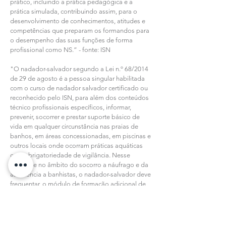
prático, incluindo a prática pedagógica e a
prática simulada, contribuindo assim, para o
desenvolvimento de conhecimentos, atitudes e
competências que preparam os formandos para
o desempenho das suas funções de forma
profissional como NS.” - fonte: ISN
"O nadador-salvador segundo a Lei n.º 68/2014
de 29 de agosto é a pessoa singular habilitada
com o curso de nadador salvador certificado ou
reconhecido pelo ISN, para além dos conteúdos
técnico profissionais específicos, informar,
prevenir, socorrer e prestar suporte básico de
vida em qualquer circunstância nas praias de
banhos, em áreas concessionadas, em piscinas e
outros locais onde ocorram práticas aquáticas
com obrigatoriedade de vigilância. Nesse
sentido e no âmbito do socorro a náufrago e da
assistência a banhistas, o nadador-salvador deve
frequentar, o módulo de formação adicional de
motos de salvamento marítimo, aumentando
assim as suas valências e capacidades de
atuação, nomeadamente nos Planos Integrados
de Salvamento e nos Planos Integrados de