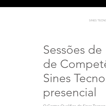
SINES TEC
Sessões de 
de Competê
Sines Tecn
presencial