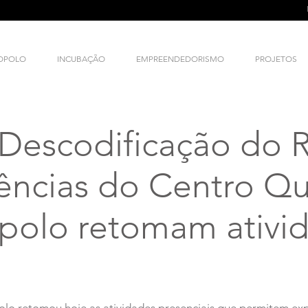
NOPOLO
INCUBAÇÃO
EMPREENDEDORISMO
PROJETOS
Descodificação do R
ncias do Centro Qua
opolo retomam ativi