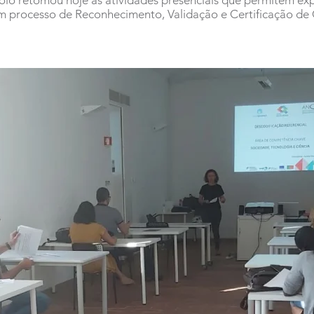
lo retomou hoje as atividades presenciais que permitem expl
m processo de Reconhecimento, Validação e Certificação de