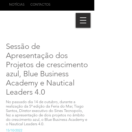
NOTÍCIAS
CONTACTOS
Sessão de
Apresentação dos
Projetos de crescimento
azul, Blue Business
Academy e Nautical
Leaders 4.0
No passado dia 14 de outubro, durante a
realização da 5ª edição da Feria do Mar, Tiago
Santos, Diretor executivo do Sines Tecnopolo,
fez a apresentação de dois projetos no âmbito
do crescimento azul, o Blue Business Academy e
o Nautical Leaders 4.0.
15/10/2022