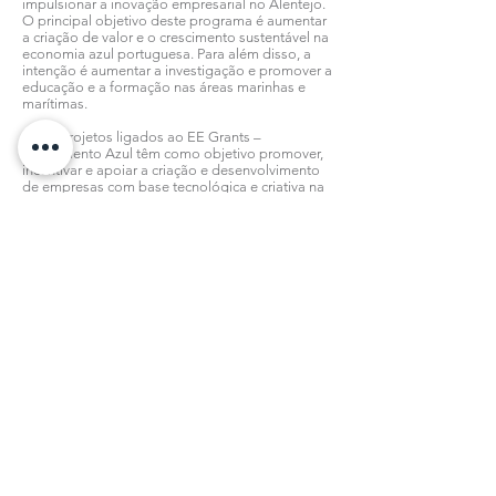
impulsionar a inovação empresarial no Alentejo.
O principal objetivo deste programa é aumentar
a criação de valor e o crescimento sustentável na
economia azul portuguesa. Para além disso, a
intenção é aumentar a investigação e promover a
educação e a formação nas áreas marinhas e
marítimas.
Estes projetos ligados ao EE Grants –
Crescimento Azul têm como objetivo promover,
incentivar e apoiar a criação e desenvolvimento
de empresas com base tecnológica e criativa na
área do mar e dos recursos hídricos do Alentejo
e são promovidos pelo Sines Tecnopolo, com
cofinanciamento deste mecanismo financeiro do
espaço económico europeu.
Todas as notícias
Subscreva a nossa Newsletter