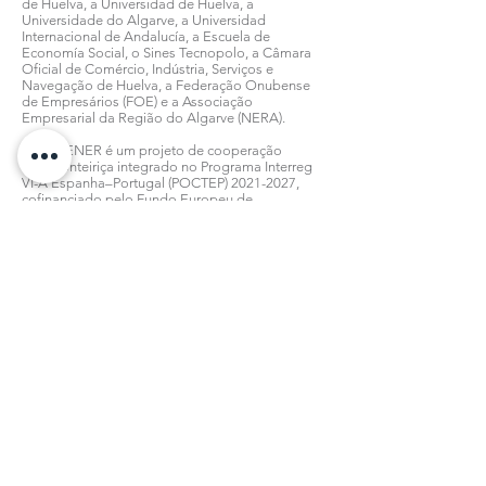
de Huelva, a Universidad de Huelva, a
Universidade do Algarve, a Universidad
Internacional de Andalucía, a Escuela de
Economía Social, o Sines Tecnopolo, a Câmara
Oficial de Comércio, Indústria, Serviços e
Navegação de Huelva, a Federação Onubense
de Empresários (FOE) e a Associação
Empresarial da Região do Algarve (NERA).
O GREENER é um projeto de cooperação
transfronteiriça integrado no Programa Interreg
VI-A Espanha–Portugal (POCTEP)
2021-2027
,
cofinanciado pelo Fundo Europeu de
Desenvolvimento Regional (FEDER), que
promove a inovação, o emprego e a
competitividade da indústria da energia verde
nos territórios da Andaluzia, Algarve e Alentejo.
Todas as notícias
Subscreva a nossa Newsletter