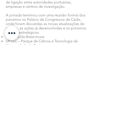
de ligação entre autoridades portuárias,
empresas e centros de investigação.
A jornada terminou com uma reunião formal dos
parceiros no Palácio de Congressos de Cádis,
onde foram discutidas as novas atualizações do
projeto, as ações já desenvolvidas e os próximos
marcos estratégicos.
Technopôle Brest-Iroise
UPTEC – Parque de Ciência e Tecnologia da
Universidade do Porto
Sines Tecnopolo
Cedre
AxisBIC
Todas as notícias
Subscreva a nossa Newsletter