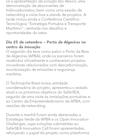
se a apresentação da solução Bio Absoil, uma
demonstração de absorventes de
hidrocarbonetos, bem como uma sessão de
networking e visita livre a stands de projetos. A
tarde incluiu ainda a Conferência Científico-
Tecnológica “Estratégia Portuária e Transporte
Marítimo”, centrada nos desafios e
oportunidades do setor.
Dia 25 de setembro – Porto de Algeciras no
centro da inovação
O segundo dia teve como palco o Porto da Baía
de Algeciras (APBA), onde os parceiros foram
recebidos oficialmente e conheceram projetos
inovadores relacionados com descarbonização,
monitorização de emissões e segurança
marítima.
O Technopôle Brest-Iroise, entidade
coordenadora do projeto, apresentou o estado
atual e os próximos objetivos do SaferSEA,
seguido de uma visita às instalações portuárias e
ao Centro de Empreendedorismo da APBA, com
sessões de networking.
Durante a manhã foram ainda destacadas a
Estratégia Verde da APBA e os Open Innovation
Challenges, cujas soluções submetidas ao
SaferSEA Innovation Call foram apresentadas,
reforçando o papel do projeto como plataforma