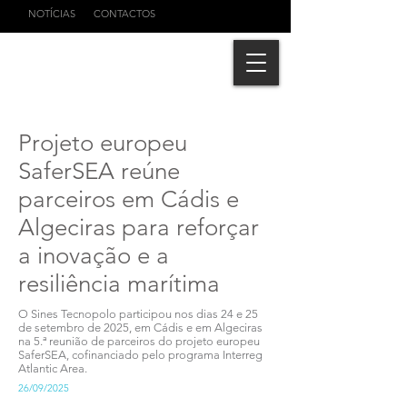
NOTÍCIAS
CONTACTOS
Projeto europeu
SaferSEA reúne
parceiros em Cádis e
Algeciras para reforçar
a inovação e a
resiliência marítima
O Sines Tecnopolo participou nos dias 24 e 25
de setembro de 2025, em Cádis e em Algeciras
na 5.ª reunião de parceiros do projeto europeu
SaferSEA, cofinanciado pelo programa Interreg
Atlantic Area.
26/09/2025