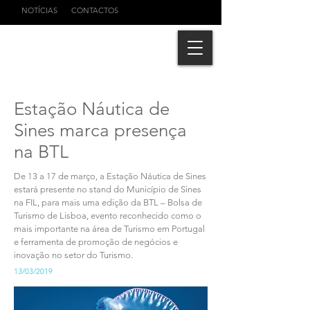
NOTÍCIAS
CONTACTOS
Estação Náutica de
Sines marca presença
na BTL
De 13 a 17 de março, a Estação Náutica de Sines
estará presente no stand do Município de Sines
na FIL, para mais uma edição da BTL – Bolsa de
Turismo de Lisboa, evento reconhecido como o
mais importante na área de Turismo em Portugal
e ferramenta de promoção de negócios e
inovação no setor do Turismo.
13/03/2019