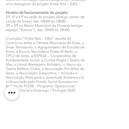
e/ou Instagram do projeto Entre Nós – E8G.
Horário de funcionamento do projeto:
2ªf, 4ª e 6ªf na sede do projeto (Antigo centro de
saúde de Sines), das 10h00 às 18h00
3ªf e 5ªf no Bairro Municipal da Floresta (antigo
espaço "Rumos"), das 10h00 às 18h00.
O projeto “Entre Nós – E8G” resulta do
Consórcio entre a Câmara Municipal de Sines, o
Sines Tecnopolo, o Agrupamento de Escolas de
Sines, a Escola Secundária Poeta Al Berto, a
CPCJ de Sines, a ESPIGA – Cooperativa de
Solidariedade Social, a Contra-Regra / Teatro do
Mar, a Litoral Alentejano Solidário, o Vasco da
Gama Atlético Clube, a Associação Pró Artes de
Sines, a Associação Desportiva + Inclusão e
Associação Mais para a Juventude Sineense e é
cofinanciado pelo Fundo Social Europeu no
âmbito do POISE - Programa Operacional
Inclusão Social e Emprego / Portugal 2020.
Todas as notícias