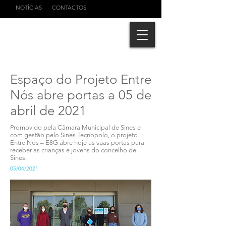
NOTÍCIAS
CONTACTOS
Espaço do Projeto Entre
Nós abre portas a 05 de
abril de 2021
Promovido pela Câmara Municipal de Sines e
com gestão pelo Sines Tecnopolo, o projeto
Entre Nós – E8G abre hoje as suas portas para
receber as crianças e jovens do concelho de
Sines.
05/04/2021