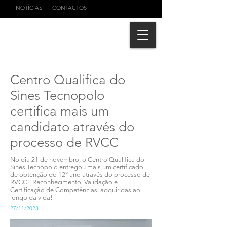
NOTÍCIAS
CONTACTOS
Centro Qualifica do
Sines Tecnopolo
certifica mais um
candidato através do
processo de RVCC
No dia 21 de novembro, o Centro Qualifica do
Sines Tecnopolo entregou mais um certificado
de obtenção do 12° ano através do processo de
RVCC - Reconhecimento, Validação e
Certificação de Competências, adquiridas ao
longo da vida!
27/11/2023