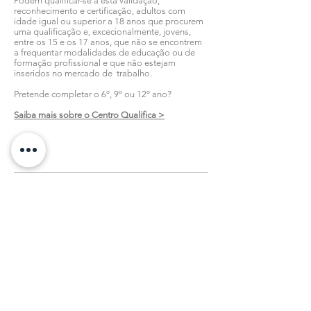
Podem qualificar-se a esta validação,
reconhecimento e certificação, adultos com
idade igual ou superior a 18 anos que procurem
uma qualificação e, excecionalmente, jovens,
entre os 15 e os 17 anos, que não se encontrem
a frequentar modalidades de educação ou de
formação profissional e que não estejam
inseridos no mercado de trabalho.
Pretende completar o 6º, 9º ou 12º ano?
Saiba mais sobre o Centro Qualifica >
Todas as notícias
Subscreva a nossa Newsletter
Registar