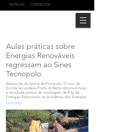
NOTÍCIAS
CONTACTOS
Aulas práticas sobre
Energias Renováveis
regressam ao Sines
Tecnopolo
Alunos da disciplina de Física do 12º ano da
Escola Secundária Poeta Al Berto retomam hoje
a atividade prática de montagem de Kits de
Energias Renováveis na Academia das Energias.
22/10/2021